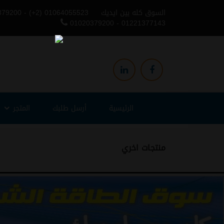
السوق كله بين ايديك
379200 - (+2) 01064055523
01020379200 - 01221377143
الرئيسية
أرسل طلبك
المتجر
منتجات اخري