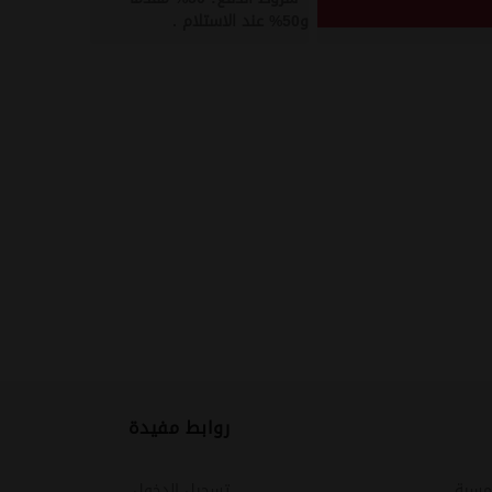
و50% عند الاستلام .
روابط مفيدة
مسية
تسجيل الدخول