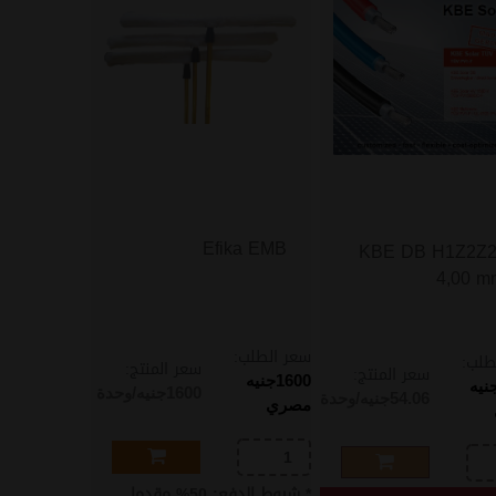
Efika EMB
KBE DB H1Z2Z2
4,00 m
سعر الطلب:
طلب:
سعر المنتج:
سعر المنتج:
1600
جنيه
نيه
1600
جنيه/وحدة
54.06
جنيه/وحدة
مصري
* شروط الدفع: 50% مقدما