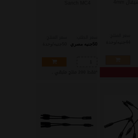
Sanch MC4
سعر المنتج:
سعر الطلب:
سعر المنتج:
44
جنيه/وحدة
50
جنيه مصري
50
جنيه/وحدة
*
فقط
200
منتج متبقي .