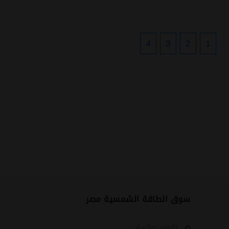
4
3
2
1
سوق الطاقة الشمسية مصر
تليفون/واتساب :