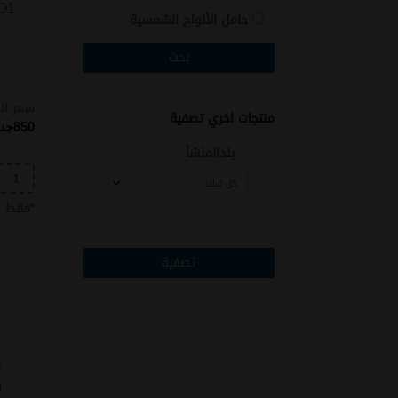
O1
حامل الألواح الشمسية
لمبات (كشافات) ليد
سخانات شمسية
منتجات اخري
سعر ال
منتجات اخري تصفية
850
جن
بلدالمنشأ
*
فقط
5