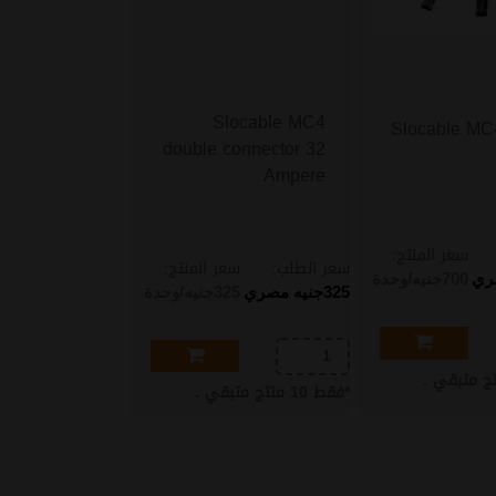
Slocable MC4
Slocable M
double connector 32
Ampere
سعر المنتج:
سعر الطلب:
سعر المنتج:
ري
700
جنيه/وحدة
325
جنيه مصري
325
جنيه/وحدة
ج متبقي .
*
فقط
10
منتج متبقي .