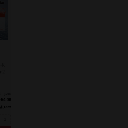
-K
m2
سعر ال
54.06
ج
مصري