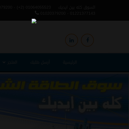
السوق كله بين ايديك
379200 - (+2) 01064055523
01020379200 - 01221377143
الرئيسية
أرسل طلبك
المتجر