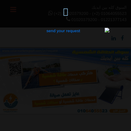
السوق كله بين ايديك
(+2) 01020379200 - (+2) 01064055523
01020379200 - 01221377143
Previous
Next