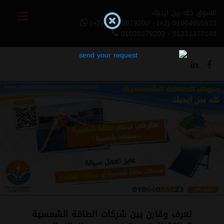
السوق كله بين ايديك
(+2) 01020379200 - (+2) 01064055523
01020379200 - 01221377143
Previous
Next
تعرف وقارن بين شركات الطاقة الشمسية