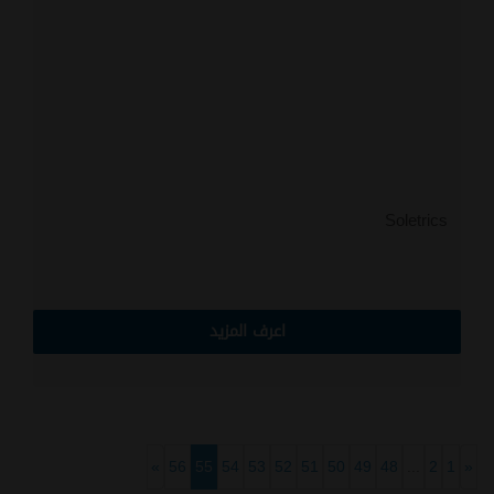
Soletrics
اعرف المزيد
»
56
55
54
53
52
51
50
49
48
...
2
1
«