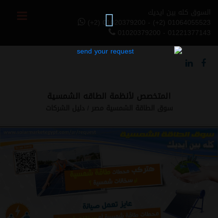
السوق كله بين ايديك
(+2) 01020379200 - (+2) 01064055523
01020379200 - 01221377143
المتخصص لأنظمة الطاقه الشمسية
سوق الطاقة الشمسية مصر
دليل الشركات
Previous
Next