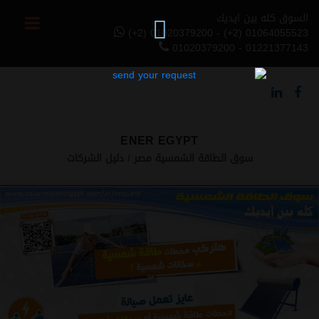
السوق كله بين ايديك
(+2) 01020379200 - (+2) 01064055523
01020379200 - 01221377143
ENER EGYPT
سوق الطاقة الشمسية مصر
دليل الشركات
Previous
Next