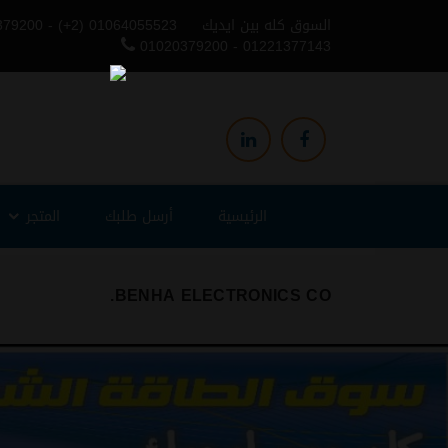
السوق كله بين ايديك
379200 - (+2) 01064055523
01020379200 - 01221377143
الرئيسية
أرسل طلبك
المتجر
BENHA ELECTRONICS CO.