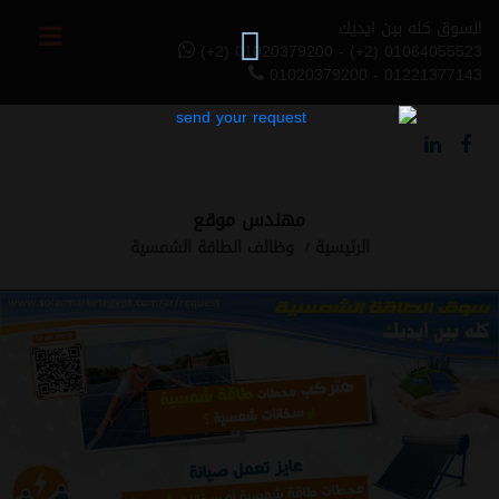
السوق كله بين ايديك
(+2) 01020379200 - (+2) 01064055523
01020379200 - 01221377143
مهندس موقع
الرئيسية
وظائف الطاقة الشمسية
Previous
Next