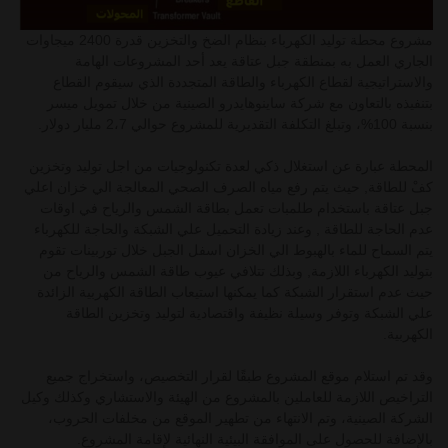
مشروع محطة توليد الكهرباء بنظام الضخ والتخزين قدرة 2400 ميجاوات
الجاري العمل به بمنطقة جبل عتاقة يعد أحد المشروعات الهامة
والاستراتيجية لقطاع الكهرباء والطاقة المتجددة الذي سيقوم القطاع
بتنفيذه بالتعاون مع شركة ساينوهايدرو الصينية من خلال تمويل ميسر
بنسبة 100%، وتبلغ التكلفة التقديرية للمشروع حوالي 2،7 مليار دولار.
المحطة عبارة عن استغلال ذكي لعدة تكنولوجيات من اجل توليد وتخزين
كفْ للطاقة, حيث يتم رفع مياه الصرف الصحي المعالجة الي خزان اعلي
جبل عتاقة باستخدام طلمبات تعمل بطاقة الشمس والرياح في اوقات
عدم الحاجة للطاقة , وعند زيادة التحميل علي الشبكة والحاجة للكهرباء
يتم السماح للماء بالهبوط الي الخزان اسفل الجبل خلال توربينات تقوم
بتوليد الكهرباء اللازمة, وبذلك تتلافي عيوب طاقة الشمس والرياح من
حيث عدم استقرار الشبكة كما يمكنها استيعاب الطاقة الكهربية الزائدة
علي الشبكة وتوفر وسيلة نظيفة واقتصادية لتوليد وتخزين الطاقة
الكهربية.
وقد تم استلام موقع المشروع طبقًا لقرار التخصيص، واستخراج جميع
التراخيص اللازمة للعاملين بالمشروع من الهيئة والاستشاري وكذلك وكيل
الشركة الصينية، وتم الانتهاء من تطهير الموقع من مخلفات الحروب،
بالإضافة للحصول على الموافقة البيئية النهائية لإقامة المشروع.