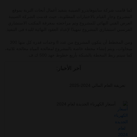
كما قامت شركة ساينوهايدرو الصينية بتنفيذ أعمال أبحاث التربة بموقع
المشروع وجارٍ القيام بالاختبارات المطلوبة، حيث قدمت الشركة الصينية
العرض الفني النهائي للمشروع وتم مراجعته بمعرفة المكتب الاستشاري
الفرنسي استشاري المشروع تمهيدًا لإعداد العقود النهائية للبدء فى التنفيذ.
ومن المخطط أن يتكون المشروع من عدد 8 وحدات قدرة كل منها 300
ميجاوات، ويتم إنشاء محطة خاصة بالمشروع لمعالجة المياه معالجة ثلاثية،
كما سيتم ربط المحطة بالشبكة بأربع خطوط جهد 500 ك.ف.
آخر الأخبار:
تعريفة العام المالي 2024-2025
أسعار الكهرباء الجديدة لعام 2024