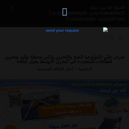
السوق كله بين ايديك
(+2) 01020379200 - (+2) 01064055523
01020379200 - 01221377143
تعرف علي تكنولوجيا الضخ والتخزين واكبر محطة توليد وتخزين
للطاقات المتجددة في الشرق الاوسط بجبل عتاقة
الرئيسية
أخبار الطاقة الشمسية
Previous
Next