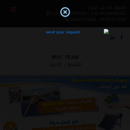
السوق كله بين ايديك
(+2) 01020379200 - (+2) 01064055523
01020379200 - 01221377143
IRSC TEAM
الرئيسية
التدريب
Previous
Next