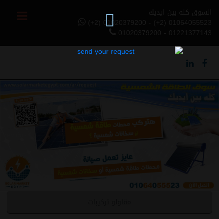
السوق كله بين ايديك
(+2) 01020379200 - (+2) 01064055523
01020379200 - 01221377143
Previous
Next
مقاولو تركيبات