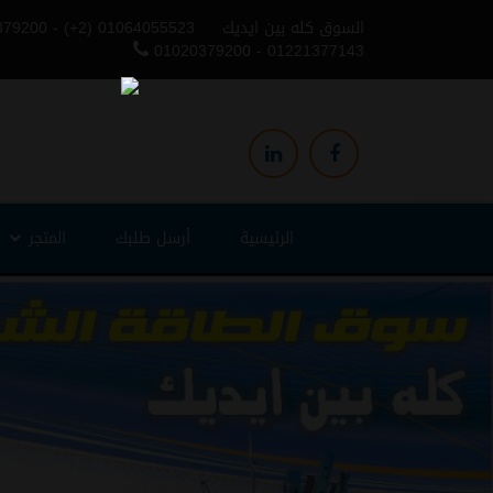
السوق كله بين ايديك
379200 - (+2) 01064055523
01020379200 - 01221377143
الرئيسية
أرسل طلبك
المتجر