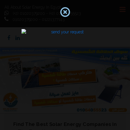
All About Solar Energy In Egypt
(+2) 01020379200 - (+2) 01064055523
01020379200 - 01221377143
Previous
Next
Find The Best Solar Energy Companies In