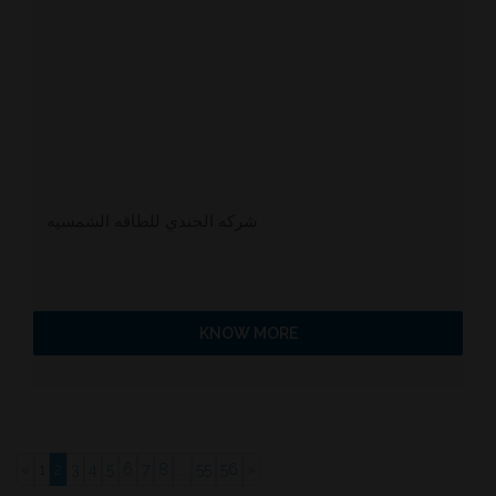
شركه الجندي للطاقه الشمسيه
KNOW MORE
«
1
2
3
4
5
6
7
8
...
55
56
»