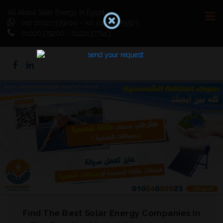
All About Solar Energy In Egypt
(+2) 01020379200 - (+2) 01064055523
01020379200 - 01221377143
Previous
Next
Find The Best Solar Energy Companies In