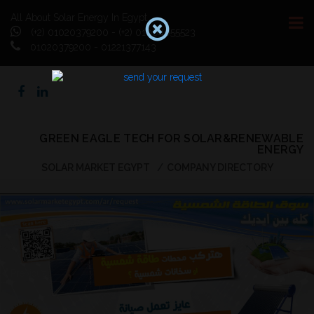
All About Solar Energy In Egypt
(+2) 01020379200 - (+2) 01064055523
01020379200 - 01221377143
GREEN EAGLE TECH FOR SOLAR&RENEWABLE
ENERGY
SOLAR MARKET EGYPT
COMPANY DIRECTORY
Previous
Next