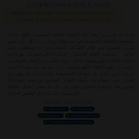
Solar&Renewable Energy
Register for free to get the contact informations for this
company,
or
login
if you already have an account.
شركـــة جـــرين ايجل تك لانظمة الطاقة الشمسية كأول شركة
متخصصة للطاقة الشمسية في ســـوهاج رؤيتنـــــــــا 😀 - أن نعيش
بيئـــة نظيفــة من خلال الطــاقة المتجـــددة اذا استطعت تغيير
حياتك ... ستتغير العالم للافضل - هدفنــــا الــرئيســـى هو اتاحة
وحدات الخلايا الكهروضوئية باعلى جودة عالميـــة وأفضل الاسعــــار
" يجب أن تكون الخلايا الكهروضوئية جزءا اساسيا فى حياتنا اليومية
شركة جرين أيجـل تك للطـاقة الشمسيــة والبديلـــــة بســوهـــــاج
قادرة على مساعدتك بأتخاذ القرار الصحيح ودراسة احتياجاتك
ومشروعك وجاهزة للتعاون معك في كل ما يخص أعمال الطاقة
الشمسية دعنا نساعدك لتحقيق اهدافك
Company Business Area :
✓
Services
✓
Supplier
✓
Installer
✓
Manufacturer
✓
Complete solar system