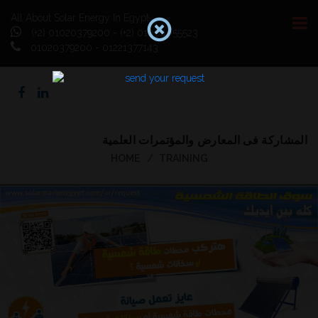
All About Solar Energy In Egypt
(+2) 01020379200 - (+2) 01064055523
01020379200 - 01221377143
المشاركة فى المعارض والمؤتمرات العلمية
HOME
TRAINING
Previous
Next