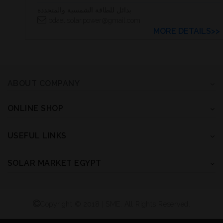
بدائل للطاقة الشمسية والمتجددة
bdael.solar.power@gmail.com
MORE DETAILS>>
ABOUT COMPANY
ONLINE SHOP
USEFUL LINKS
SOLAR MARKET EGYPT
Copyright © 2018 | SME. All Rights Reserved.