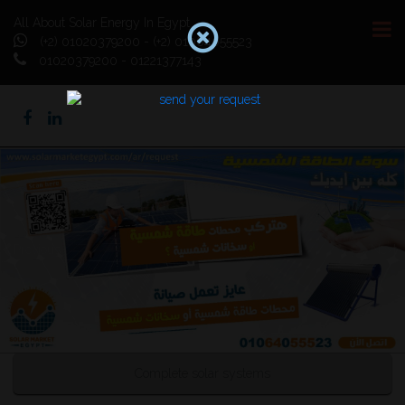
All About Solar Energy In Egypt
(+2) 01020379200 - (+2) 01064055523
01020379200 - 01221377143
Previous
Next
Complete solar systems