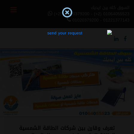
السوق كله بين ايديك
(+2) 01020379200 - (+2) 01064055523
01020379200 - 01221377143
Previous
Next
تعرف وقارن بين شركات الطاقة الشمسية