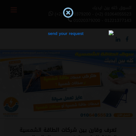
السوق كله بين ايديك
(+2) 01020379200 - (+2) 01064055523
01020379200 - 01221377143
Previous
Next
تعرف وقارن بين شركات الطاقة الشمسية