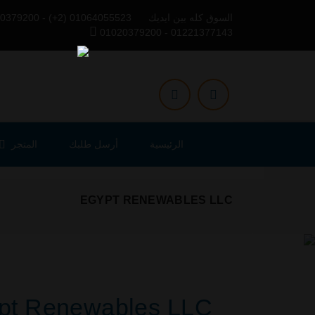
السوق كله بين ايديك
0379200 - (+2) 01064055523
01020379200 - 01221377143
الرئيسية
أرسل طلبك
المتجر
EGYPT RENEWABLES LLC
Next
pt Renewables LLC