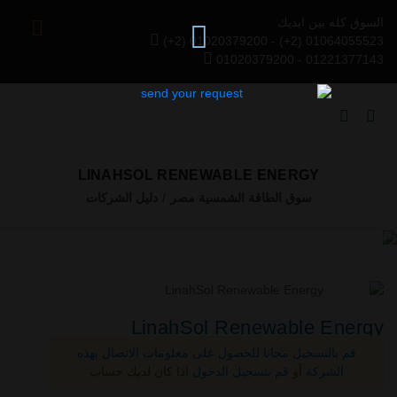
السوق كله بين ايديك
(+2) 01020379200 - (+2) 01064055523
01020379200 - 01221377143
LINAHSOL RENEWABLE ENERGY
سوق الطاقة الشمسية مصر
دليل الشركات
Previous
Next
LinahSol Renewable Energy
قم بالتسجيل مجانا للحصول على معلومات الاتصال بهذه
الشركة
أو
قم بتسجيل الدخول
اذا كان لديك حساب