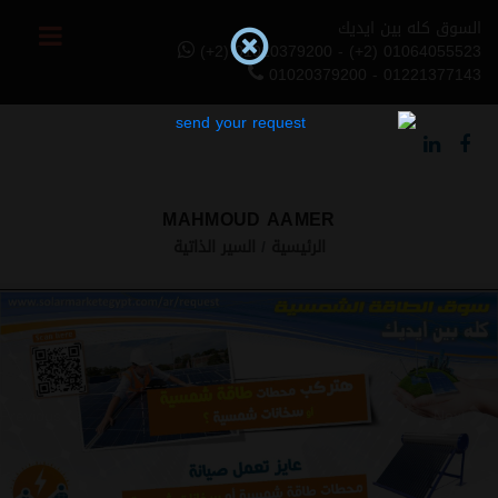
السوق كله بين ايديك
(+2) 01020379200 - (+2) 01064055523
01020379200 - 01221377143
MAHMOUD AAMER
الرئيسية
السير الذاتية
Previous
Next