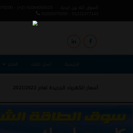
السوق كله بين ايديك
379200 - (+2) 01064055523
01020379200 - 01221377143
الرئيسية
أرسل طلبك
المتجر
أسعار الكهرباء الجديدة لعام 2021/2022