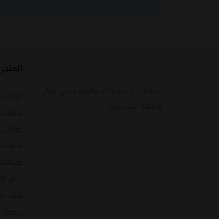
المتجر
هدفنا ربط الشركات والعملاء في مجال
الواح ش
الطاقة الشمسية
بطاريات
عواكس (ا
منظمات
كشافات 
حامل ال
لمبات (ك
سخانات