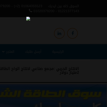
السوق كله بين ايديك
379200 - (+2) 01064055523
01020379200 - 01221377143
الرئيسية
أرسل طلبك
المتجر
الانتاج الحربي :مجمع صناعي لانتاج الواح الطا
2مليار دولار