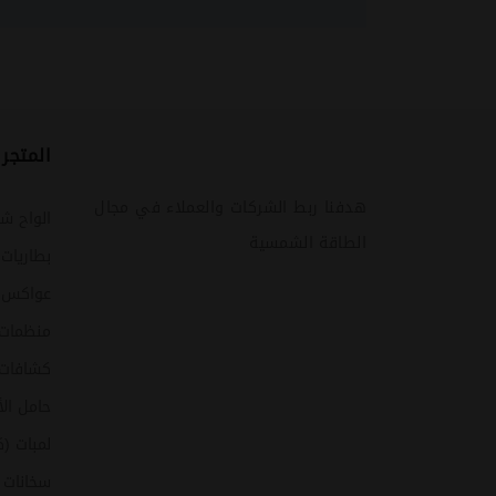
المتجر
هدفنا ربط الشركات والعملاء في مجال
الواح ش
الطاقة الشمسية
بطاريات
عواكس (ا
منظمات
كشافات 
حامل ال
لمبات (ك
سخانات