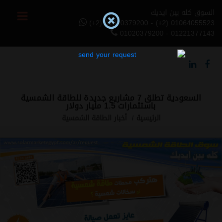
السوق كله بين ايديك
(+2) 01020379200 - (+2) 01064055523
01020379200 - 01221377143
السعودية تطلق 7 مشاريع جديدة للطاقة الشمسية
باستثمارات 1.5 مليار دولار
الرئيسية
أخبار الطاقة الشمسية
Previous
Next