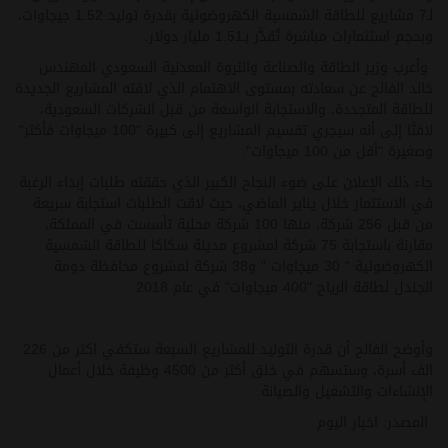
لـ7 مشاريع للطاقة الشمسية الكهروضوئية بقدرة توليد 1.52 جيجاوات،
وبحجم استثمارات مباشرة تُقدَّر بـ1.51 مليار دولار.
وأعرب وزير الطاقة والصناعة والثروة المعدنية السعودي المهندس
خالد الفالح عن سعادته بمستوى الاهتمام الذي لاقته المشاريع الجديدة
للطاقة المتجددة، والاستجابة الواسعة من قبل الشركات السعودية،
لافتًا إلى أنه سيجري تقسيم المشاريع إلى كبيرة "100 ميجاوات فأكثر"
وصغيرة "أقل من 100 ميجاوات".
جاء ذلك الإعلان على ضوء النجاح الكبير الذي حققته طلبات إبداء الرغبة
في الاستثمار خلال يناير الماضي، حيث لاقت الطلبات استجابة سريعة
من قبل 256 شركة، منها 100 شركة محلية تأسست في المملكة،
مقارنة باستجابة 75 شركة لمشروع مدينة سكاكا للطاقة الشمسية
الكهروضوئية " 30 ميجاوات " و38 شركة لمشروع محافظة دومة
الجندل لطاقة الرياح "400 ميجاوات" في عام 2018.
وأوضح الفالح أن قدرة التوليد للمشاريع السبعة ستكفي اكثر من 226
الف أسرة، وستسهم في خلق أكثر من 4500 وظيفة خلال أعمال
الإنشاءات والتشغيل والصيانة.
المصدر: اخبار اليوم