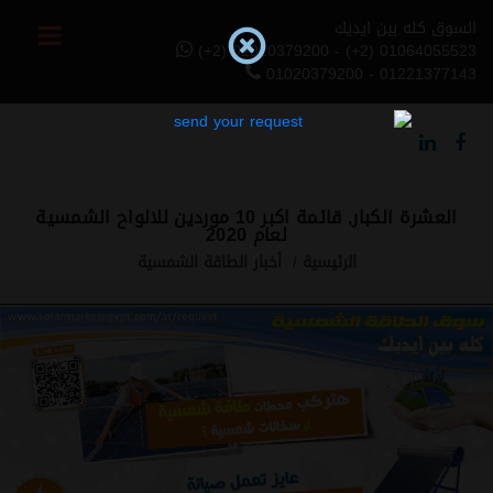
السوق كله بين ايديك
(+2) 01020379200 - (+2) 01064055523
01020379200 - 01221377143
العشرة الكبار, قائمة اكبر 10 موردين للالواح الشمسية
لعام 2020
الرئيسية
أخبار الطاقة الشمسية
Previous
Next