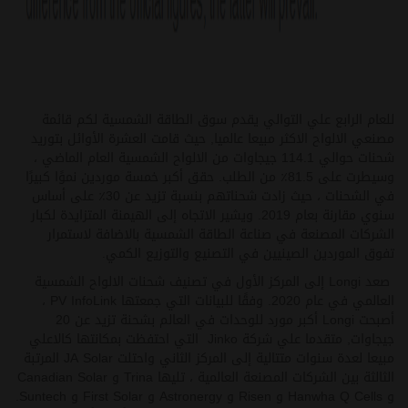
للعام الرابع علي التوالي يقدم سوق الطاقة الشمسية لكم قائمة
مصنعي الالواح الاكثر مبيعا عالميا, حيث قامت العشرة الأوائل بتوريد
شحنات حوالي 114.1 جيجاوات من الالواح الشمسية العام الماضي ،
وسيطرت على 81.5٪ من الطلب. حقق أكبر خمسة موردين نموًا كبيرًا
في الشحنات ، حيث زادت شحناتهم بنسبة تزيد عن 30٪ على أساس
سنوي مقارنة بعام 2019. ويشير الاتجاه إلى الهيمنة المتزايدة لكبار
الشركات المصنعة في صناعة الطاقة الشمسية بالاضافة لاستمرار
تفوق الموردين الصينيين في التصنيع والتوزيع الكمي.
صعد Longi إلى المركز الأول في تصنيف شحنات الالواح الشمسية
العالمي في عام 2020. وفقًا للبيانات التي جمعتها PV InfoLink ،
أصبحت Longi أكبر مورد للوحدات في العالم بشحنة تزيد عن 20
جيجاوات, متقدما علي شركة Jinko التي احتفظت بمكانتها كالاعلي
مبيعا لعدة سنوات متتالية إلى المركز الثاني واحتلت JA Solar المرتبة
الثالثة بين الشركات المصنعة العالمية ، تليها Trina و Canadian Solar
و Hanwha Q Cells و Risen و Astronergy و First Solar و Suntech.