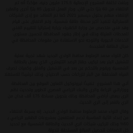
وبلغت تكلفة المشروع الإجمالية 175.5 مليون جنيه، مؤكدًا أنه تم
الانتهاء من 60 بئرًا حتي الآن، وجارٍ العمل لتحويل 85 بئرًا آخرى والمقرر
الإنتهاء منهم بحلول ديسمبر 2021 كما تم التعاقد مع إدى الشركات
الاسترالية لتنفيذ أكبر محطة طاقة شمسية، وتم الاتفاق على قيام
وفد فني متخصص من وزارة الكهرباء بزيارة إستراليا للتقييم الفني
للمحطات المثيلة وذلك في إطار جهود المحافظة لتحسين مستوى
الخدمات الحيوية والتوجه نحو الاستفادة من مقومات المحافظة في
مجال الطاقة المتجددة.
كان اللواء محمد الزملوط محافظ الوادي الجديد شهد تجربة عملية
لتشغيل البئر بعد تركيب جهاز الرصد التليمتري، الذي يعمل بالطاقة
الشمسية ويقوم بالتحكم عن بعد في التشغيل والغلق وكميات تصرف
المياه المتدفقة من البئر للزراعات حسب الاحتياج، وذلك ترشيدًا للاستهلا
أتي هذا المشروع تنفيذًا لبروتوكول التعاون الموقع بين المحافظة
ووزاراتي الزراعة والري والبنك الزراعي المصري لتطوير وتحديث نظم
الرى ببعض أراضي المحافظة وذلك بتحويل مساحة 175 ألف فدان من
الري بالغمر إلى الري الحديث.
وقال اللواء محمد الزملوط محافظ الوادي الجديد، إنه بسرعة الانتهاء
من إعداد الآلية المناسبة لدعم المنتفعين بمشروعات الظهير الزراعي بـ
50% وذلك لتركيب شبكات الري الحديث والطاقة الشمسية مع تحديد
كل الضمانات لتحصيل المبالغ المستحقة للدولة.