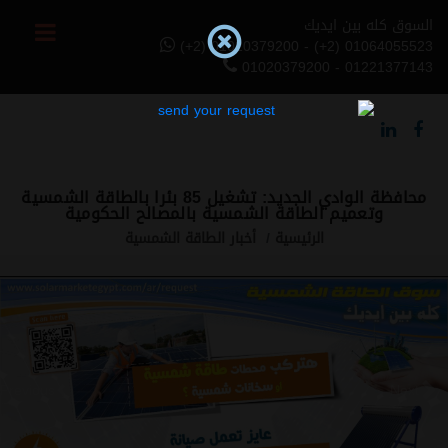
السوق كله بين ايديك
(+2) 01020379200 - (+2) 01064055523
01020379200 - 01221377143
محافظة الوادي الجديد: تشغيل 85 بئرا بالطاقة الشمسية
وتعميم الطاقة الشمسية بالمصالح الحكومية
الرئيسية
أخبار الطاقة الشمسية
Previous
Next