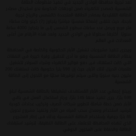
تعد تجربة محافظة الوادي الجديد في تنفيذ منظومات الطاقة
الشمسية كمصدر للكهرباء ضمن توجهات الحكومة نحو استبدال مصادر
الطاقة التقليدية بمصادر الطاقة المتجددة كالشمس والرياح تجربة
ناجحة، حيث تتلقى إشعاعًا شمسيًا مباشرًا يتجاوز (7) كيلو وات ساعة/
متر مربع ويصل عدد ساعات سطوع الشمس إلى ما يتجاوز 4000 ساعة
سنويًا أكثرها سطوعًا في الوادي الجديد وتعد هذه الأرقام من أعلى
المعدلات في العالم.
ويجرى تنفيذ مشروعات تشغيل الآبار الحكومية والخاصة في المحافظة
بنظام الطاقة الشمسية وهو ما أدى لتحقيق وفرة كبيرة في النفقات
التي كانت تستهلك فى دفع فواتير الكهرباء وشراء السولار لتشغيل
طلمبات الديزل لتلك الآبار، حيث إن 598 بئرا حكومية كانت تستهلك 200
مليون جنيه سنويًا والتى سيتم توفيرها محليًا مع التحول إلى الطاقة
الشمسية.
ويبلغ إجمالي عدد الآبار المُستهدف تشغيلها بالطاقة الشمسية تبلغ
598 بئرًا، جرى تنفيذ منها 145 بئرًا، وجارٍ استكمال العمل في باقي
الآبار ضمن خطة شاملة لتطوير شبكات الصرف وتركيب عدادات كودية
لترشيد استخدام ومعدل سحب المياه من الآبار وتنفيذ مشروع تحويل
85 بئرًا جوفية بإستخدام الطاقة الشمسية وذلك فى إطار المشروع
الذي تنفذه المحافظة للاعتماد على الطاقة النظيفة، لترشيد استهلاك
الطاقة والحفاظ على المخزون الجوفي.