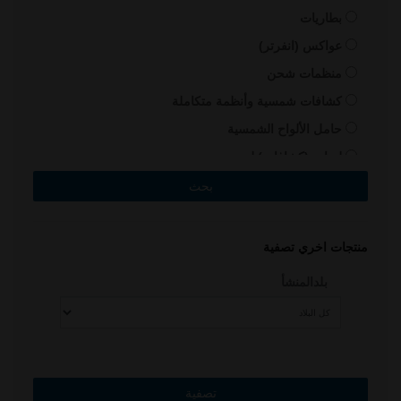
بطاريات
عواكس (انفرتر)
منظمات شحن
كشافات شمسية وأنظمة متكاملة
حامل الألواح الشمسية
لمبات (كشافات) ليد
سخانات شمسية
منتجات اخري
منتجات اخري تصفية
بلدالمنشأ