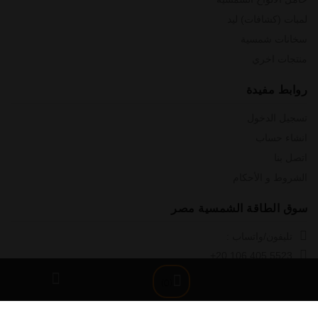
لمبات (كشافات) ليد
سخانات شمسية
منتجات اخري
روابط مفيدة
تسجيل الدخول
انشاء حساب
اتصل بنا
الشروط و الأحكام
سوق الطاقة الشمسية مصر
تليفون/واتساب :
+20 106 405 5523
+20 102 037 9200
(0)
للاقتراحات والدعم الفني راسلونا على :
Technical-Support@solarmarketegypt.com