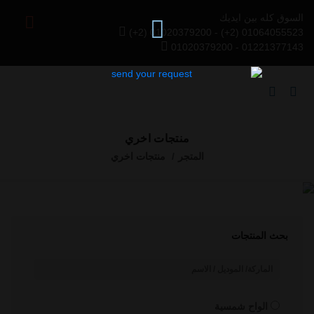
السوق كله بين ايديك
(+2) 01020379200 - (+2) 01064055523
01020379200 - 01221377143
منتجات اخري
المتجر
منتجات اخري
Previous
Next
بحث المنتجات
الواح شمسية