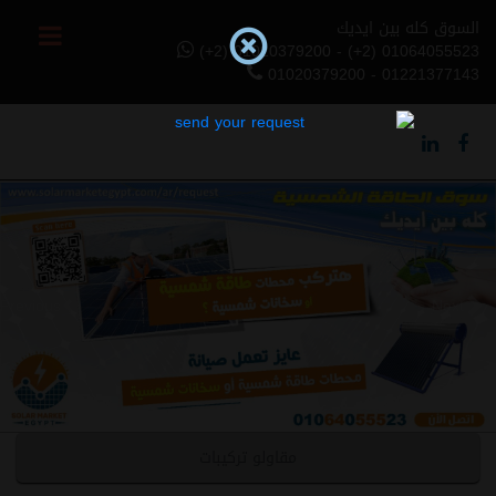
السوق كله بين ايديك
(+2) 01020379200 - (+2) 01064055523
01020379200 - 01221377143
Previous
Next
مقاولو تركيبات