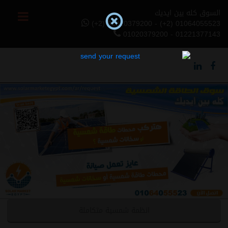
السوق كله بين ايديك
(+2) 01020379200 - (+2) 01064055523
01020379200 - 01221377143
Previous
Next
انظمة شمسية متكاملة