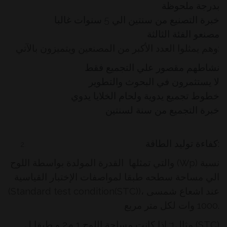
بدرجة ملحوظة
خبرة التصنيع من سنتين الي 5 سنوات غالبا
مصنعو الفئة الثالثة
وهم يمثلوا العدد الأكبر من المصنعين ويتميزون بالآتي:
نشاطهم مقصور علي التجميع فقط
لا يستثمرون في البحوث والتطوير
خطوط تجميع يدوية ولحام الخلايا يدوي
خبرة التجميع من سنة لسنتين
كفاءة توليد الطاقة:
) نسبة
Wp
والتي تمثلها القدرة المولدة بواسطة اللوح (
الي مساحة سطحه طبقا لمواصفات الإختبار القياسية
، عند اشعاع شمسى
(Standard test condition(STC))
1000 وات لكل متر مربع.
مثال1: إذا كانت مساحة اللوح
1 م2
و طبقا ل (STC)