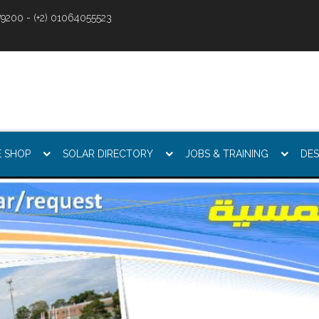
9200 - (+2) 01064055523
E SHOP
SOLAR DIRECTORY
JOBS & TRAINING
DES