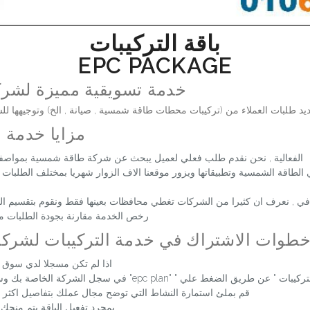
باقة التركيبات
EPC PACKAGE
خدمة تسويقية مميزة لشرك
د طلبات العملاء من (تركيبات محطات طاقة شمسية , صيانة , الخ) وتوجيهها 
مزايا خدمة التركيب
الفعالية , نحن نقدم طلب فعلي لعميل يبحث عن شركة طاقة شمسية بمواصف
طاقة الشمسية وتطبيقاتها ويزور موقعنا الاف الزوار شهريا بمختلف الطلبات
في , نعرف ان كثيرا من الشركات تغطي محافظات بعينها فقط ونقوم بتقسيم الط
رخص الخدمة مقارنة بجودة الطلبات م
طوات الاشتراك في خدمة التركيبات لشركا
اذا لم تكن مسجلا لدي سوق
 "epc plan" في سجل الشركة الخاصة بك وسوف يقوم ادمن الموقع بتفعيل الخدمة
قم بملئ استمارة النشاط التي توضح مجال عملك بتفاصيل اكثر
بمجرد تفعيل الباقة يتم منحك رصيد مجاني 100