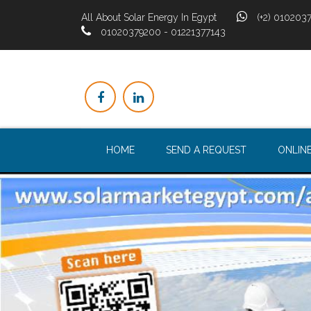
All About Solar Energy In Egypt
(+2) 0102037
01020379200 - 01221377143
HOME
SEND A REQUEST
ONLIN