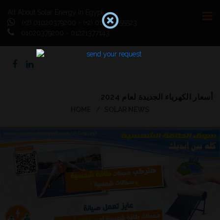
All About Solar Energy In Egypt
(+2) 01020379200 - (+2) 01064055523
01020379200 - 01221377143
أسعار الكهرباء الجديدة لعام 2024
HOME
SOLAR NEWS
Previous
Next