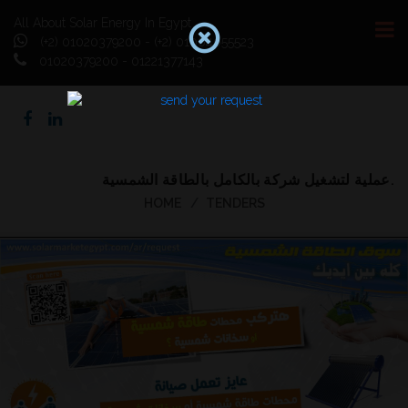
All About Solar Energy In Egypt
(+2) 01020379200 - (+2) 01064055523
01020379200 - 01221377143
عملية لتشغيل شركة بالكامل بالطاقة الشمسية.
HOME
TENDERS
Previous
Next