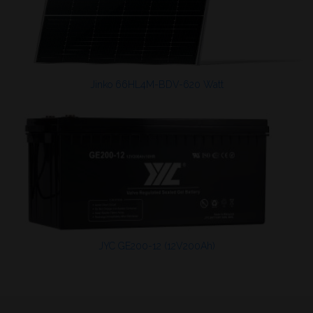
Jinko 66HL4M-BDV-620 Watt
JYC GE200-12 (12V200Ah)