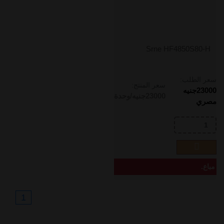
Srne HF4850S80-H
سعر الطلب:
سعر المنتج:
23000
جنيه
23000
جنيه/وحدة
مصري
مباع.
1