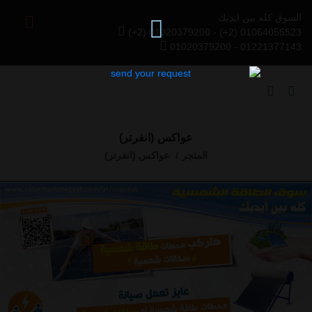
السوق كله بين ايديك
(+2) 01020379200 - (+2) 01064055523
01020379200 - 01221377143
عواكس (انفرتر)
المتجر
عواكس (انفرتر)
Previous
Next