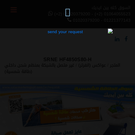
السوق كله بين ايديك
(+2) 01020379200 - (+2) 01064055523
01020379200 - 01221377143
SRNE HF4850S80-H
المتجر
/
عواكس (انفرتر)
/
غير متصل بالشبكة بمنظم شحن داخلي
(طاقة شمسية)
Previous
Next