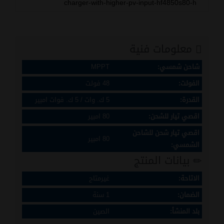
charger-with-higher-pv-input-hf4850s80-h
معلومات فنية
شاحن شمسي:
MPPT
الفولت:
48 فولت
القدرة:
5 ك. وات / 5 ك. فوات امبير
اقصي تيار للشحن:
80 امبير
اقصي تيار شحن للشاحن
80 امبير
الشمسي:
بيانات المنتج
الاتاحة:
غيرمتاح
الضمان:
1 سنة
بلد المنشأ:
الصين