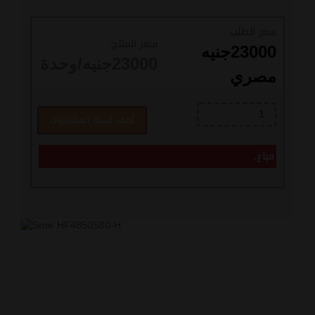
سعر الطلب:
سعر المنتج:
23000
جنيه
23000
جنيه/وحدة
مصري
أضف لسلة المشتريات
مباع.