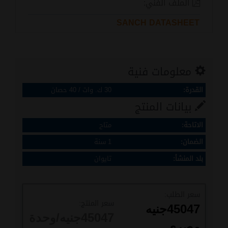
الملف الفني:
SANCH DATASHEET
معلومات فنية
القدرة:
30 ك. وات / 40 حصان
بيانات المنتج
الاتاحة:
متاح
الضمان:
1 سنة
بلد المنشأ:
تايوان
سعر الطلب:
سعر المنتج:
45047
جنيه
45047
جنيه/وحدة
مصري