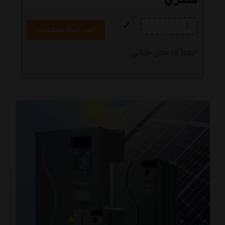
أضف لسلة المشتريات
*
فقط
10
منتج متبقي .