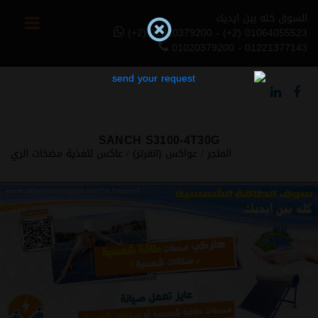
السوق كله بين ايديك
(+2) 01020379200 - (+2) 01064055523
01020379200 - 01221377143
SANCH S3100-4T30G
المتجر
/
عواكس (انفرتر)
/
عاكس لتغذية مضخات الري
Previous
Next