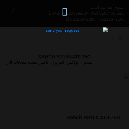
السوق كله بين ايديك
(+2) 01020379200 - (+2) 01064055523
01020379200 - 01221377143
SANCH S3100-4T0.75G
المتجر
/
عواكس (انفرتر)
/
عاكس لتغذية مضخات الري
Previous
Next
Sanch S3100-4T0.75G