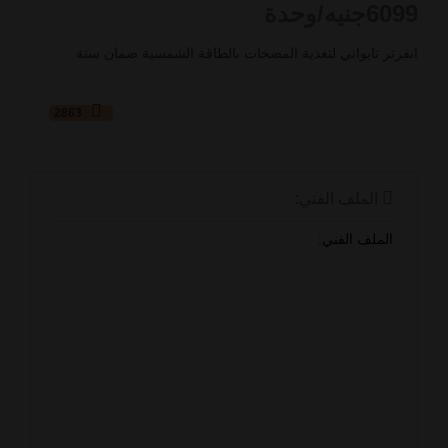
6099
جنيه/وحدة
انفرتر تايواني لتغذية المضخات بالطاقة الشمسية ضمان سنة
2863
الملف الفني:
الملف الفني: