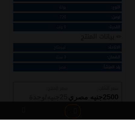
النوع:
بولة
لومن:
720
القدرة:
9 وات
بيانات المنتج
الاتاحة:
غيرمتاح
الضمان:
3 سنة
بلد المنشأ:
مصر
سعر الطلب:
سعر المنتج:
2500
جنيه مصري
25
جنيه/وحدة
(0)
أضف لسلة المشتريات
مباع.