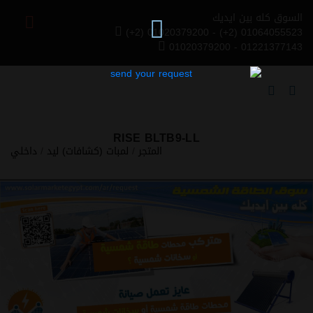
السوق كله بين ايديك
(+2) 01020379200 - (+2) 01064055523
01020379200 - 01221377143
RISE BLTB9-LL
المتجر
/
لمبات (كشافات) ليد
/
داخلي
Previous
Next