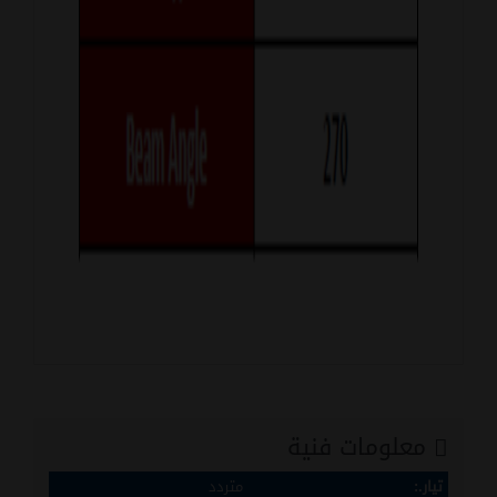
معلومات فنية
تيار.:
متردد