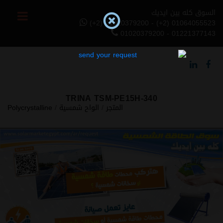
السوق كله بين ايديك
(+2) 01020379200 - (+2) 01064055523
01020379200 - 01221377143
TRINA TSM-PE15H-340
المتجر
/
الواح شمسية
/
Polycrystalline
Previous
Next