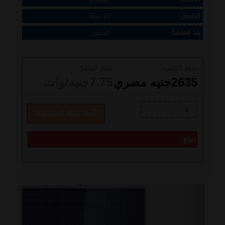
الضمان:
10 سنة
بلد المنشأ:
الصين
سعر الطلب:
سعر المنتج:
2635
جنيه مصري
7.75
جنيه/وات
أضف لسلة المشتريات
مباع.