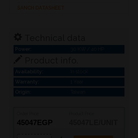
SANCH DATASHEET
Technical data
Power:
30 KW / 40 HP
Product info.
Availability:
In stock
Warranty:
1 Year
Origin:
Taiwan
Order Price:
Product Price:
45047
EGP
45047
LE/UNIT