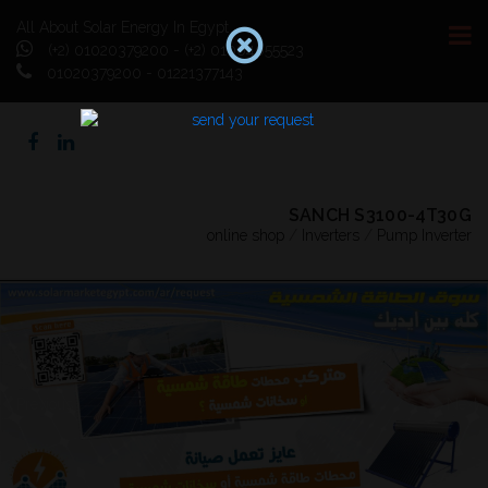
All About Solar Energy In Egypt
(+2) 01020379200 - (+2) 01064055523
01020379200 - 01221377143
SANCH S3100-4T30G
online shop
/
Inverters
/
Pump Inverter
Previous
Next