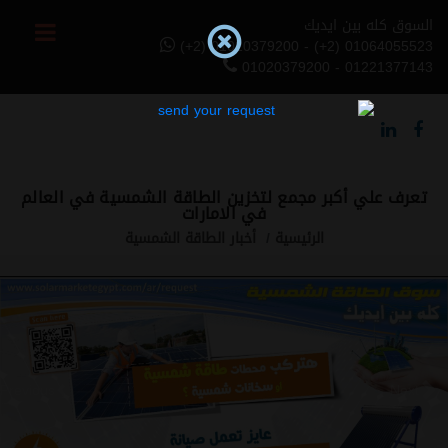
السوق كله بين ايديك
(+2) 01020379200 - (+2) 01064055523
01020379200 - 01221377143
تعرف علي أكبر مجمع لتخزين الطاقة الشمسية في العالم
في الامارات
الرئيسية
أخبار الطاقة الشمسية
Previous
Next