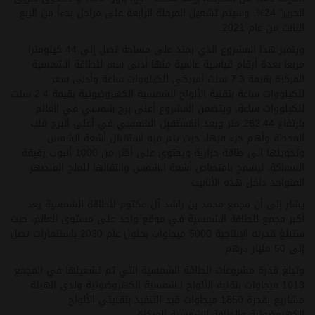
الحرير" 24%. وسيتم تشغيل المرحلة الرابعة على مراحل بدءاً من الربع
الثالث من عام 2021.
ويتميز هذا المشروع الذي يمتد على مساحة تصل إلى 44 كيلومترا
مربعا بعدة أرقام قياسية عالمية منها أدنى سعر للطاقة الشمسية
المركزة بقيمة 7.3 سنت أمريكي للكيلووات ساعة وأدنى سعر
للكيلووات ساعة بتقنية الألواح الشمسية الكهروضوئية بقيمة 2.4 سنت
للكيلووات ساعة، ويتضمن المشروع أعلى برج شمسي في العالم
بارتفاع 262.44 متر ويعد المُستقبِل الشمسي في أعلى البرج قلب
المحطة وأهم جزء فيها، حيث يتم فيه استقبال أشعة الشمس
وتحويلها الى طاقة حرارية ويحتوي على أكثر من 1000 أنبوب رقيقة
السماكة، ليسمح بامتصاص أشعة الشمس وانتقالها للملح المنصهر
المتواجد داخل هذه الأنابيب.
يشار إلى أن مجمع محمد بن راشد آل مكتوم للطاقة الشمسية يعد
أكبر مجمع للطاقة الشمسية في موقع واحد على مستوى العالم، حيث
ستبلغ قدرته الإنتاجية 5000 ميجاوات بحلول عام 2030 باستثمارات تصل
إلى 50 مليار درهم.
وتبلغ قدرة مشروعات الطاقة الشمسية التي تم تشغيلها في المجمع
1013 ميجاوات بتقنية الألواح الشمسية الكهروضوئية ولدى الهيئة
مشاريع بقدرة 1850 ميجاوات قيد التنفيذ بتقنيتي الألواح
الكهروضوئية والطاقة الشمسية المركزة