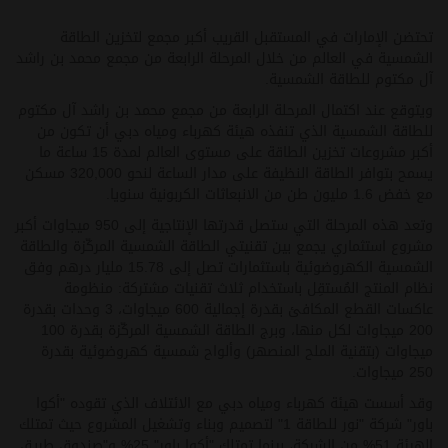
تحتضن الإمارات
في المستقبل القريب
أكبر مجمع لتخزين الطاقة
الشمسية في العالم من خلال المرحلة الرابعة من مجمع محمد بن راشد
آل مكتوم للطاقة الشمسية
.
ويتوقع عند اكتمال المرحلة الرابعة من مجمع محمد بن راشد آل مكتوم
للطاقة الشمسية الذي تنفذه هيئة كهرباء ومياه دبي أن تكون من
أكبر مشروعات تخزين الطاقة على مستوى العالم لمدة 15 ساعة ما
يسمح بتوافر الطاقة النظيفة على مدار الساعة لنحو 320,000 مسكن
مع خفض 1.6 مليون طن من الانبعاثات الكربونية سنويا.
وتعد هذه المرحلة التي ستصل قدرتها الإنتاجية إلى 950 ميجاوات أكبر
مشروع استثماري يجمع بين تقنيتي الطاقة الشمسية المركّزة والطاقة
الشمسية الكهروضوئية باستثمارات تصل إلى 15.78 مليار درهم وفق
نظام المنتج المُستقِل باستخدام ثلاث تقنيات مشتركة: منظومة
عاكسات القطع المكافئ بقدرة إجمالية 600 ميجاوات، 3 وحدات بقدرة
200 ميجاوات لكل منها، وبرج الطاقة الشمسية المركّزة بقدرة 100
ميجاوات (بتقنية الملح المنصهر) وألواح شمسية كهروضوئية بقدرة
250 ميجاوات.
وقد أسست هيئة كهرباء ومياه دبي مع الائتلاف الذي تقوده "أكوا
باور" شركة "نور للطاقة 1" لتصميم وبناء وتشغيل المشروع حيث تمتلك
الهيئة 51% من الشركة، بينما تمتلك "أكوا باور" 25% و"صندوق طريق