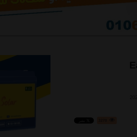
E
3270