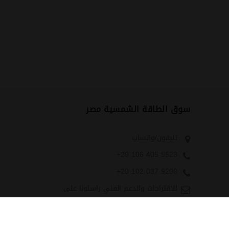
سوق الطاقة الشمسية مصر
تليفون/واتساب :
+20 106 405 5523
+20 102 037 9200
للاقتراحات والدعم الفني راسلونا على
:
Technical-
Support@solarmarketegypt.com