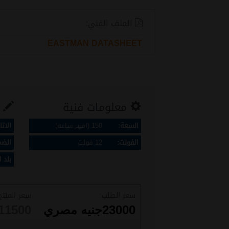
الملف الفني:
EASTMAN DATASHEET
معلومات فنية
ب
السعة:
150 (امبير ساعه)
الاتا
الفولت:
12 فولت
الضم
بلد ا
سعر الطلب:
سعر المنتج
23000
جنيه مصري
11500