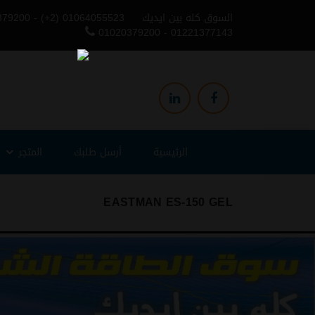
السوق كله بين ايديك
379200 - (+2) 01064055523
01020379200 - 01221377143
الرئيسية
أرسل طلبك
المتجر
EASTMAN ES-150 GEL