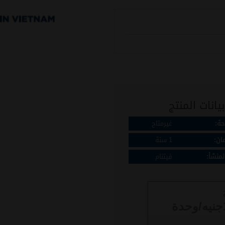
يانات المنتج
حة:
غيرمتاح
ان:
1 سنة
لمنشأ:
فيتنام
:
جنيه/وحدة