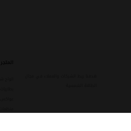
المتجر
هدفنا ربط الشركات والعملاء في مجال
الواح ش
الطاقة الشمسية
بطاريات
عواكس (ا
منظمات
كشافات 
حامل ال