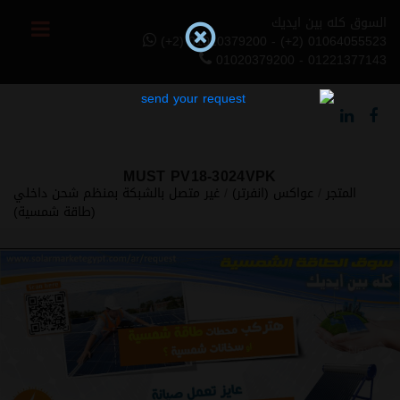
السوق كله بين ايديك
(+2) 01020379200 - (+2) 01064055523
01020379200 - 01221377143
MUST PV18-3024VPK
المتجر
/
عواكس (انفرتر)
/
غير متصل بالشبكة بمنظم شحن داخلي
(طاقة شمسية)
Previous
Next