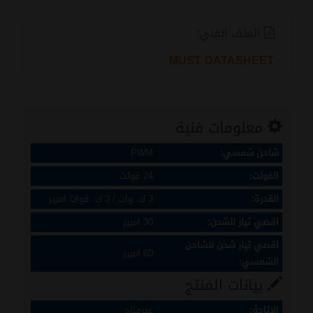
الملف الفني:
MUST DATASHEET
معلومات فنية
شاحن شمسي:
PWM
الفولت:
24 فولت
القدرة:
3 ك. وات / 3 ك. فوات امبير
اقصي تيار للشحن:
30 امبير
اقصي تيار شحن للشاحن
60 امبير
الشمسي:
بيانات المنتج
الاتاحة:
غيرمتاح