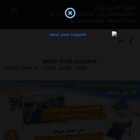
السوق كله بين ايديك
(+2) 01020379200 - (+2) 01064055523
01020379200 - 01221377143
MUST PV30-1012MPK
المتجر
/
عواكس (انفرتر)
/
غير متصل بالشبكة
Previous
Next