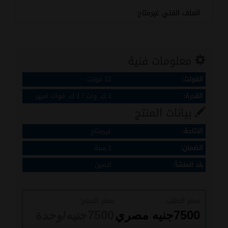
الملف الفني غيرمتاح
معلومات فنية
الفولت:
12 فولت
القدرة:
1 ك. وات / 1 ك. فوات امبير
بيانات المنتج
الاتاحة:
غيرمتاح
الضمان:
1 سنة
بلد المنشأ:
الصين
سعر الطلب:
سعر المنتج:
7500
جنيه مصري
7500
جنيه/وحدة