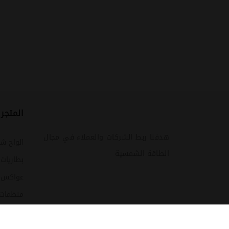
المتجر
هدفنا ربط الشركات والعملاء في مجال
الواح ش
الطاقة الشمسية
بطاريات
عواكس (ا
منظمات
كشافات 