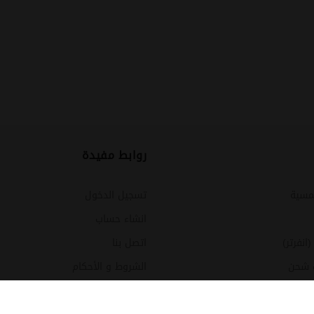
روابط مفيدة
مسية
تسجيل الدخول
انشاء حساب
نفرتر)
اتصل بنا
 شحن
الشروط و الأحكام
شمسية وأنظمة متكاملة