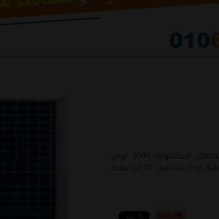
انارة الشوارع والمداخل والاسوار وجميع المناطق المكشوفة 3000 لومن
يركب علي عمود 4-6 متر مدة الشحن : 6-8 ساعة مدة التشغيل :10-12 ساعة
5620