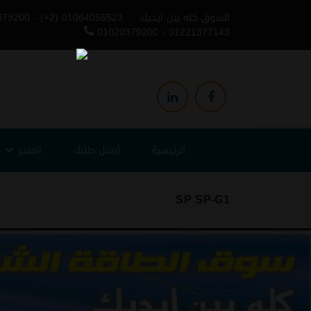
السوق كله بين ايديك
379200 - (+2) 01064055523
01020379200 - 01221377143
الرئيسية
أرسل طلبك
المتجر
SP SP-G1