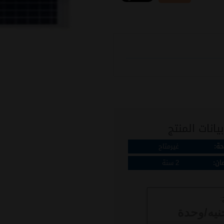
يانات المنتج
حة:
غيرمتاح
ان:
2 سنة
:
نيه/وحدة