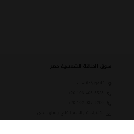
سوق الطاقة الشمسية مصر
تليفون/واتساب :
+20 106 405 5523
+20 102 037 9200
للاقتراحات والدعم الفني راسلونا على
:
Technical-
Support@solarmarketegypt.com