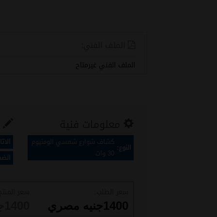
الملف الفني:
الملف الفني غيرمتاح
معلومات فنية
ب
كشاف شوارع شمسي الومنيوم
الاتا
النوع:
30 وات
الضم
سعر الطلب:
سعر المنتج
1400
جنيه مصري
1400
ج