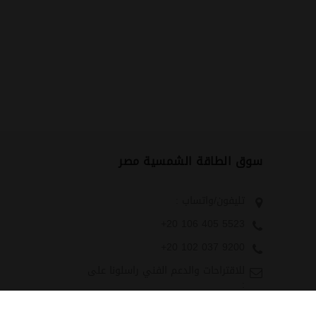
سوق الطاقة الشمسية مصر
تليفون/واتساب :
+20 106 405 5523
+20 102 037 9200
للاقتراحات والدعم الفني راسلونا على
:
Technical-
Support@solarmarketegypt.com