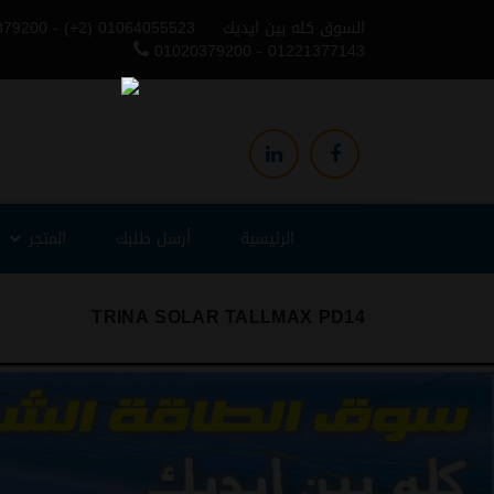
السوق كله بين ايديك
379200 - (+2) 01064055523
01020379200 - 01221377143
الرئيسية
أرسل طلبك
المتجر
TRINA SOLAR TALLMAX PD14