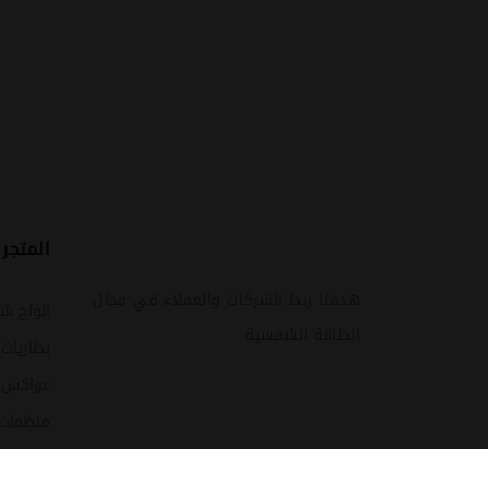
المتجر
هدفنا ربط الشركات والعملاء في مجال
الواح ش
الطاقة الشمسية
بطاريات
عواكس (ا
منظمات
كشافات 