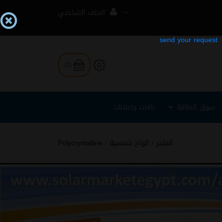
الملف الشخصي
(0)
سوق الطاقة
باقات واعلانات
المتجر
/
الواح شمسية
/
Polycrystalline