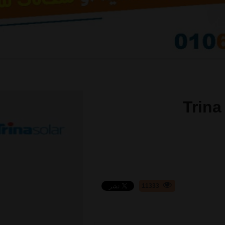
Trina
11333