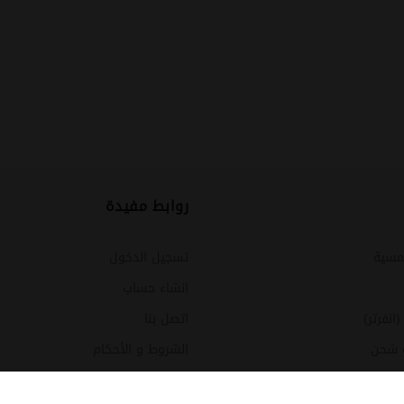
روابط مفيدة
مسية
تسجيل الدخول
انشاء حساب
نفرتر)
اتصل بنا
 شحن
الشروط و الأحكام
شمسية وأنظمة متكاملة