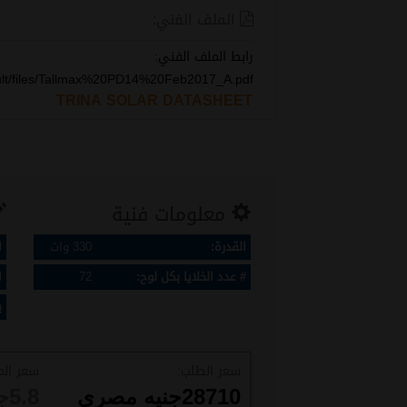
الملف الفني:
رابط الملف الفني:
fault/files/Tallmax%20PD14%20Feb2017_A.pdf
TRINA SOLAR DATASHEET
معلومات فنية
القدرة:
330 وات
ا
# عدد الخلايا بكل لوح:
72
ا
ب
سعر الطلب:
سعر الم
28710
جنيه مصري
5.8
ج