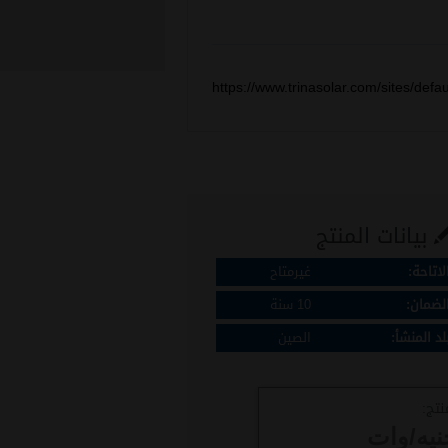
https://www.trinasolar.com/sites/de
بيانات المنتج
لاتاحة:
غيرمتاح
لضمان:
10 سنة
لد المنشأ:
الصين
نتج:
نيه/وات