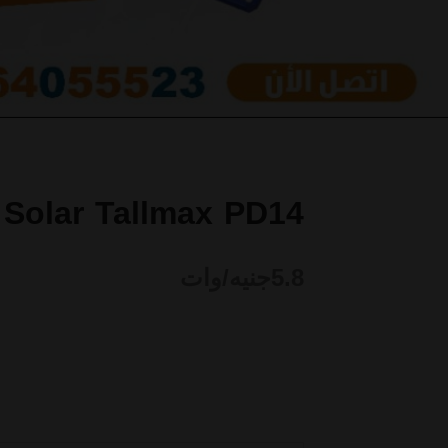
 Solar Tallmax PD14
5.8
جنيه/وات