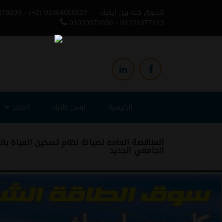
السوق كله بين ايديك
379200 - (+2) 01064055523
01020379200 - 01221377143
الرئيسية
أرسل طلبك
المتجر
المناقصة العامه لصيانة نظام تسخين المياة 
الجامعي الجديد