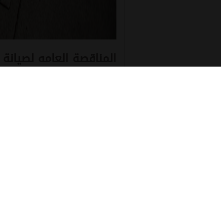
المناقصة العامه لصيانة
بالمستشفي الجامعي الج
مستشفيات جامعة الإسكندرية - الادارة
الأرتباط بالعروض المقدمة ثلاثة أشهر يت
جامعة الاسكندرية - الدور الرابع -محطة ا
9dCLdJq5qal1aXsnCZVq.pdf - Download
منتجات مميزة: