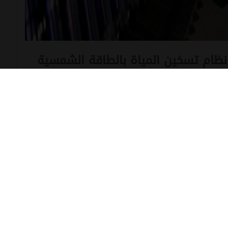
 نظام تسخين المياة بالطاقة الشمسية
ديد
 المركزية والتوريدات
يتم تقديم عرض وحيد ونهائى العملية وحدة واحدة لاتقبل التجزئة موعد فتح المظاريف 11/1/2023 مدة
م تقديم العروض بمقر أدارة التعاقدات بالادارة المركزية لمستشفيات
لرمل
LbZWNLrZnYZOCZlXlW6s / تحميل