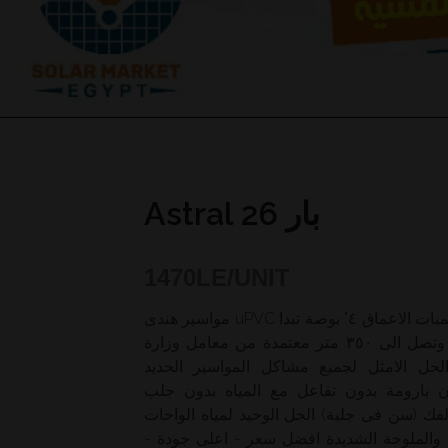
Astral 26 بار
1470
LE/UNIT
مواسير هندى uPVC المخصصة لابار المياه الجوفية وطلمبات الاعماق ٤" بوصة تبدا
من ١٦ بار لاعماق حتى ٢٦٠ متر وتصل الى ٣٥٠ متر معتمدة من معامل وزارة
الحل الامثل لجميع مشاكل المواسير الحديد
ن بارومة بدون تفاعل مع المياه بدون جلب
فك (سن فى جلبة) الحل الوحيد لمياه الواحات
مغرة والملوحة الشديدة افضل سعر - اعلى جودة