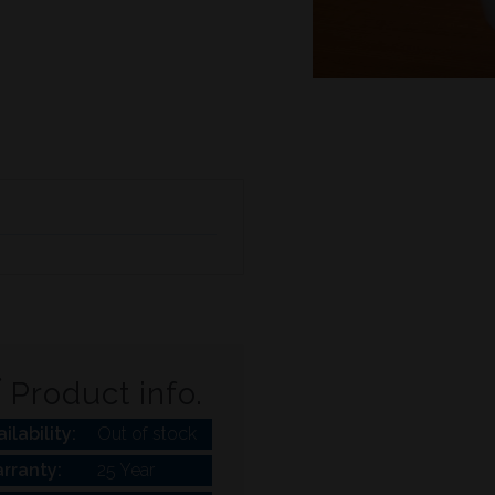
Product info.
ilability:
Out of stock
rranty:
25 Year