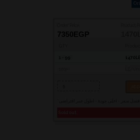
Or
Order Price:
Product Pr
7350
EGP
1470
QTY
Product
1 - 99
1470L
100+
LE/Uni
ADD
*
فضل سعر - اعلى جودة - اطول عمر افتراضى
Sold out.