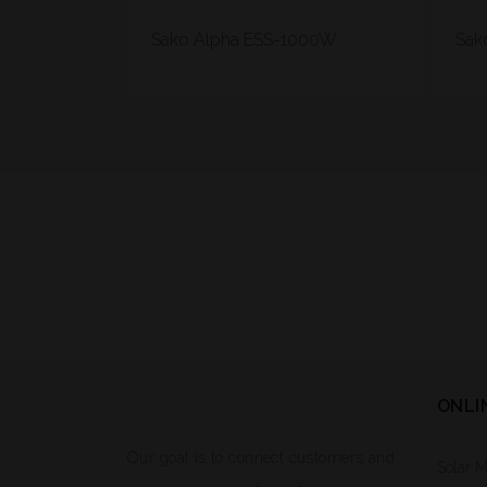
Sako Alpha ESS-1000W
Sak
ONLI
Our goal is to connect customers and
Solar 