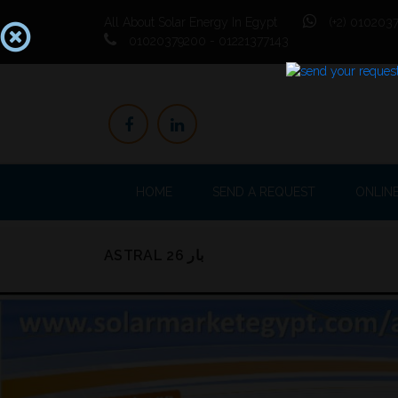
All About Solar Energy In Egypt
(+2) 0102037
01020379200 - 01221377143
HOME
SEND A REQUEST
ONLIN
ASTRAL 26 بار