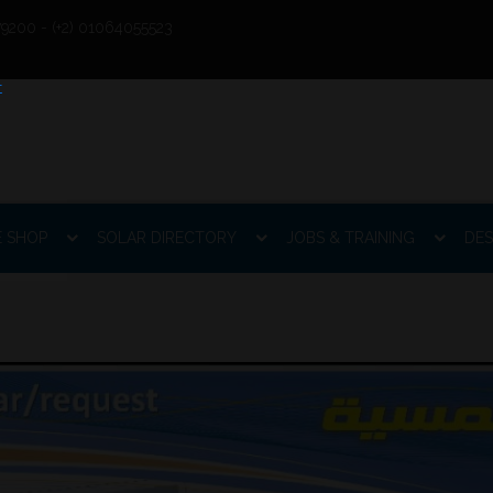
9200 - (+2) 01064055523
E SHOP
SOLAR DIRECTORY
JOBS & TRAINING
DES