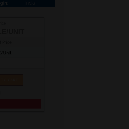
igin:
India
ice:
LE/UNIT
 Price
E/Unit
t
 TO CART
ا